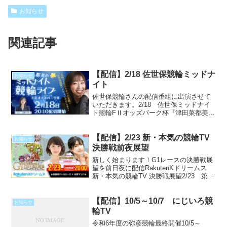
お知らせ
関連記事
【配信】2/18 佐世保競輪ミッドナ
お知らせ
イト
佐世保競輪さんの配信番組に出演させて
いただきます。2/18 佐世保ミッドナイ
ト競輪FⅡオッズパーク杯『津田菜都美の
ミッドナイト競輪ライブ』出演は2日目
（2/18）のみとなります！皆さんぜひご
【配信】2/23 新・本気の競輪TV
覧ください。佐世保競輪サブ公式Youtube
お知らせ
配信U...
決勝戦前夜展望
新しく始まります！G1レースの決勝戦展
望を前日夜に配信RakutenKドリームス
新・本気の競輪TV 決勝戦展望2/23 第40
回読売新聞社杯GⅠ全日本選抜競輪放送
は決勝戦前日夜の2/23のみとなります！
【配信】10/5～10/7 にじいろ競
皆さんぜひご覧ください。本気の競輪
お知らせ
TV...
輪TV
令和6年度の弥彦競輪最終開催10/5～