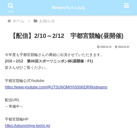
Mxbyeolちゃんねる
PR
検索
メニュー
ホーム
お知らせ
【配信】2/10～2/12 宇都宮競輪(昼開催)
2025.01.15
2025.02.20
今年度も宇都宮競輪さんの番組に出演させていただきます。
2/10～2/12 第46回スポーツニッポン杯(昼開催・F1)
皆さんぜひご覧ください。
宇都宮競輪公式Youtube
https://www.youtube.com/@UTSUNOMIYA500KEIRIN/streams
配信URL
～準備中～
宇都宮競輪HP
https://utsunomiya-keirin.jp/